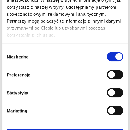
analizować ruch w naszej witrynie. Informacje o tym, jak
korzystasz z naszej witryny, udostępniamy partnerom
Wynajem urządzeń
społecznościowym, reklamowym i analitycznym.
drukujących
Partnerzy mogą połączyć te informacje z innymi danymi
Dodaj komentarz
otrzymanymi od Ciebie lub uzyskanymi podczas
korzystania z ich usług.
Twój adres e-mail nie zostanie opublikowany.
Wymagane pola są oznaczone
*
Wybór
Niezbędne
zgody
Komentarz
*
Preferencje
Statystyka
Marketing