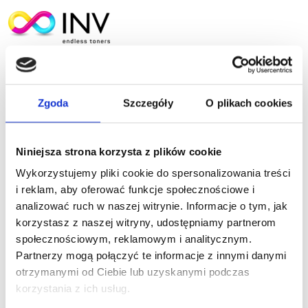
campanil
Zgoda
Szczegóły
O plikach cookies
Niniejsza strona korzysta z plików cookie
Dodaj komentarz
Wykorzystujemy pliki cookie do spersonalizowania treści
i reklam, aby oferować funkcje społecznościowe i
analizować ruch w naszej witrynie. Informacje o tym, jak
Twój adres e-mail nie zostanie opublikowany.
korzystasz z naszej witryny, udostępniamy partnerom
Wymagane pola są oznaczone
*
społecznościowym, reklamowym i analitycznym.
Komentarz
*
Partnerzy mogą połączyć te informacje z innymi danymi
otrzymanymi od Ciebie lub uzyskanymi podczas
korzystania z ich usług.