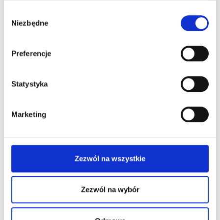
Wybór
Niezbędne
zgody
Preferencje
Statystyka
Nazwa
*
Marketing
E-mail
*
Zezwól na wszystkie
Witryna internetowa
Zezwól na wybór
Zapamiętaj moje dane w tej przeglądarce podczas