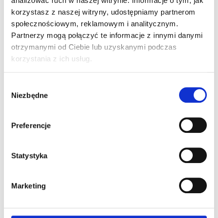
analizować ruch w naszej witrynie. Informacje o tym, jak
korzystasz z naszej witryny, udostępniamy partnerom
Wynajem urządzeń
społecznościowym, reklamowym i analitycznym.
drukujących
Partnerzy mogą połączyć te informacje z innymi danymi
Dodaj komentarz
otrzymanymi od Ciebie lub uzyskanymi podczas
korzystania z ich usług.
Twój adres e-mail nie zostanie opublikowany.
Wymagane pola są oznaczone
*
Wybór
Niezbędne
zgody
Komentarz
*
Preferencje
Statystyka
Marketing