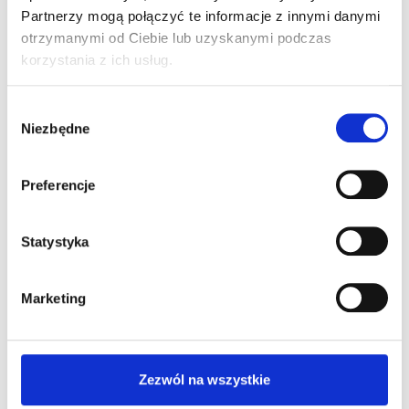
Partnerzy mogą połączyć te informacje z innymi danymi
Twój adres e-mail nie zostanie opublikowany.
otrzymanymi od Ciebie lub uzyskanymi podczas
Wymagane pola są oznaczone
*
korzystania z ich usług.
Komentarz
*
Wybór
Niezbędne
zgody
Preferencje
Statystyka
Marketing
Nazwa
*
Zezwól na wszystkie
E-mail
*