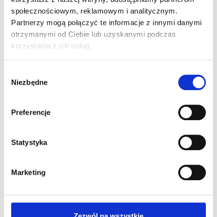
społecznościowym, reklamowym i analitycznym.
Dodaj komentarz
Partnerzy mogą połączyć te informacje z innymi danymi
otrzymanymi od Ciebie lub uzyskanymi podczas
korzystania z ich usług.
Twój adres e-mail nie zostanie opublikowany.
Wymagane pola są oznaczone
*
Wybór
Komentarz
*
Niezbędne
zgody
Preferencje
Statystyka
Marketing
Nazwa
*
Zezwól na wszystkie