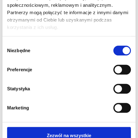
społecznościowym, reklamowym i analitycznym.
Dodaj komentarz
Partnerzy mogą połączyć te informacje z innymi danymi
otrzymanymi od Ciebie lub uzyskanymi podczas
Twój adres e-mail nie zostanie opublikowany.
korzystania z ich usług.
Wymagane pola są oznaczone
*
Wybór
Komentarz
*
Niezbędne
zgody
Preferencje
Statystyka
Marketing
Nazwa
*
Zezwól na wszystkie